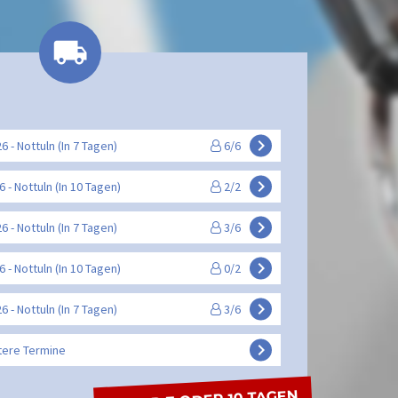
keyboard_arrow_right
26 - Nottuln (In 7 Tagen)
6/6
keyboard_arrow_right
26 - Nottuln (In 10 Tagen)
2/2
keyboard_arrow_right
26 - Nottuln (In 7 Tagen)
3/6
keyboard_arrow_right
26 - Nottuln (In 10 Tagen)
0/2
keyboard_arrow_right
26 - Nottuln (In 7 Tagen)
3/6
keyboard_arrow_right
tere Termine