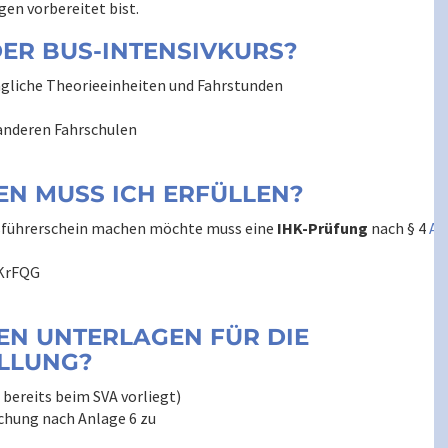
gen vorbereitet bist.
DER BUS-INTENSIVKURS?
ägliche Theorieeinheiten und Fahrstunden
ate in anderen Fahrschulen
z
N MUSS ICH ERFÜLLEN?
sführerschein machen möchte muss eine
IHK-Prüfung
nach § 4
Ab
 1 Nr. 1 BKrFQG
EN UNTERLAGEN FÜR DIE
LLUNG?
 bereits beim SVA vorliegt)
chung nach Anlage 6 zu