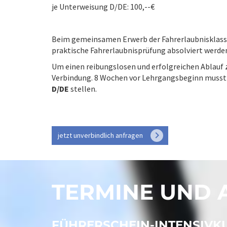
je Unterweisung D/DE: 100,--€
Beim gemeinsamen Erwerb der Fahrerlaubnisklasse
praktische Fahrerlaubnisprüfung absolviert werden
Um einen reibungslosen und erfolgreichen Ablauf zu
Verbindung. 8 Wochen vor Lehrgangsbeginn musst
D/DE
stellen.
keyboard_arrow_right
jetzt unverbindlich anfragen
TERMINE UND
FÜHRERSCHEIN-INTENSIVK