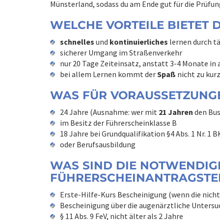
Münsterland, sodass du am Ende gut für die Prüfun
WELCHE VORTEILE BIETET 
schnelles
und
kontinuierliches
lernen durch t
sicherer Umgang im Straßenverkehr
nur 20 Tage Zeiteinsatz, anstatt 3-4 Mon
bei allem Lernen kommt der
Spaß
nicht zu kur
WAS FÜR VORAUSSETZUNGE
24 Jahre (Ausnahme: wer mit
21 Jahren
den Bu
im Besitz der Führerscheinklasse B
18 Jahre bei Grundqualifikation §4 Abs.
oder Berufsausbildung
WAS SIND DIE NOTWENDIG
FÜHRERSCHEINANTRAGSTE
Erste-Hilfe-Kurs Bescheinigung (wenn die nicht
Bescheinigung über die augenärztliche Untersu
§ 11 Abs. 9 FeV, nicht älter als 2 Jahre