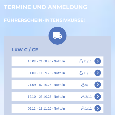
TERMINE UND ANMELDUNG
FÜHRERSCHEIN-INTENSIVKURSE!
LKW C / CE
keyboard_arrow_right
10.08. - 21.08.26 - Nottuln
11/11
keyboard_arrow_right
31.08. - 11.09.26 - Nottuln
11/11
keyboard_arrow_right
21.09. - 02.10.26 - Nottuln
5/11
keyboard_arrow_right
12.10. - 23.10.26 - Nottuln
2/11
keyboard_arrow_right
02.11. - 13.11.26 - Nottuln
1/11