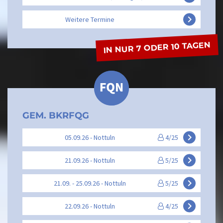
keyboard_arrow_right
Weitere Termine
IN NUR 7 ODER 10 TAGEN
GEM. BKRFQG
keyboard_arrow_right
05.09.26 - Nottuln
4/25
keyboard_arrow_right
21.09.26 - Nottuln
5/25
keyboard_arrow_right
21.09. - 25.09.26 - Nottuln
5/25
keyboard_arrow_right
22.09.26 - Nottuln
4/25