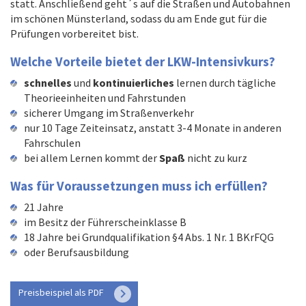
statt. Anschließend geht´s auf die Straßen und Autobahnen
im schönen Münsterland, sodass du am Ende gut für die
Prüfungen vorbereitet bist.
W
elche Vorteile bietet der LKW-Intensivkurs?
schnelles
und
kontinuierliches
lernen durch tägliche
Theorieeinheiten und Fahrstunden
sicherer Umgang im Straßenverkehr
nur 10 Tage Zeiteinsatz, anstatt 3-4 Monate in anderen
Fahrschulen
bei allem Lernen kommt der
Spaß
nicht zu kurz
Was
für Voraussetzungen muss ich erfüllen?
21 Jahre
im Besitz der Führerscheinklasse B
18 Jahre bei Grundqualifikation §4 Abs. 1 Nr. 1 B
oder Berufsausbildung
keyboard_arrow_right
Preisbeispiel als PDF