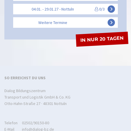
keyboard_arrow_right
04.01. - 29.01.27 - Nottuln
0/3
keyboard_arrow_right
Weitere Termine
IN NUR 20 TAGEN
SO ERREICHST DU UNS
Dialog Bildungszentrum
Transport und Logistik GmbH & Co. KG
Otto-Hahn-Straße 27 · 48301 Nottuln
Telefon
02502/90150-80
E-Mail
info@dialog-bz.de