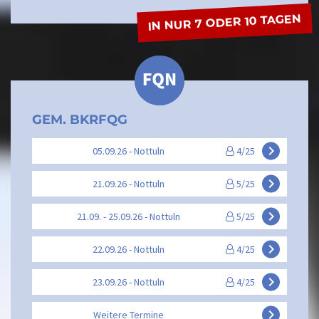
IN NUR 7 ODER 10 TAGEN
GEM. BKRFQG
keyboard_arrow_right
05.09.26 - Nottuln
4/25
keyboard_arrow_right
21.09.26 - Nottuln
5/25
keyboard_arrow_right
21.09. - 25.09.26 - Nottuln
5/25
keyboard_arrow_right
22.09.26 - Nottuln
4/25
keyboard_arrow_right
23.09.26 - Nottuln
4/25
keyboard_arrow_right
Weitere Termine