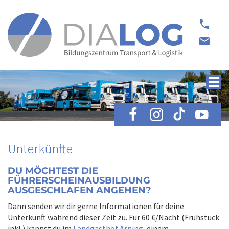
phone
email
Unterkünfte
DU MÖCHTEST DIE
FÜHRERSCHEINAUSBILDUNG
AUSGESCHLAFEN ANGEHEN?
Dann senden wir dir gerne Informationen für deine
Unterkunft während dieser Zeit zu. Für 60 €/Nacht (Frühstück
inkl.) kannst du im
Landgasthof Arning
, einem