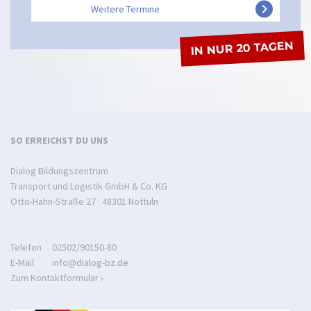
keyboard_arrow_right
Weitere Termine
IN NUR 20 TAGEN
SO ERREICHST DU UNS
Dialog Bildungszentrum
Transport und Logistik GmbH & Co. KG
Otto-Hahn-Straße 27 · 48301 Nottuln
Telefon
02502/90150-80
E-Mail
info@dialog-bz.de
Zum Kontaktformular ›