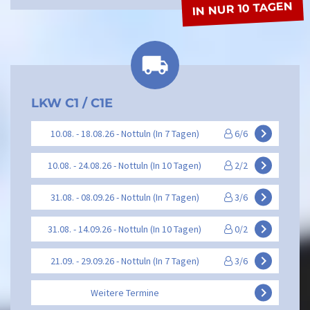
IN NUR 10 TAGEN
LKW C1 / C1E
keyboard_arrow_right
10.08. - 18.08.26 - Nottuln (In 7 Tagen)
6/6
keyboard_arrow_right
10.08. - 24.08.26 - Nottuln (In 10 Tagen)
2/2
keyboard_arrow_right
31.08. - 08.09.26 - Nottuln (In 7 Tagen)
3/6
keyboard_arrow_right
31.08. - 14.09.26 - Nottuln (In 10 Tagen)
0/2
keyboard_arrow_right
21.09. - 29.09.26 - Nottuln (In 7 Tagen)
3/6
keyboard_arrow_right
Weitere Termine