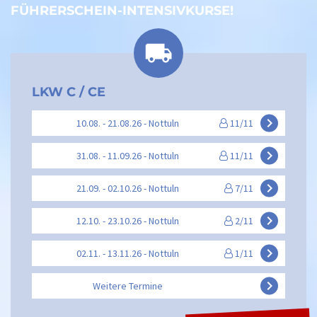
FÜHRERSCHEIN-INTENSIVKURSE!
LKW C / CE
keyboard_arrow_right
10.08. - 21.08.26 - Nottuln
11/11
keyboard_arrow_right
31.08. - 11.09.26 - Nottuln
11/11
keyboard_arrow_right
21.09. - 02.10.26 - Nottuln
7/11
keyboard_arrow_right
12.10. - 23.10.26 - Nottuln
2/11
keyboard_arrow_right
02.11. - 13.11.26 - Nottuln
1/11
keyboard_arrow_right
Weitere Termine