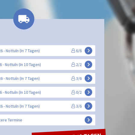
keyboard_arrow_right
26 - Nottuln (In 7 Tagen)
6/6
keyboard_arrow_right
26 - Nottuln (In 10 Tagen)
2/2
keyboard_arrow_right
26 - Nottuln (In 7 Tagen)
3/6
keyboard_arrow_right
26 - Nottuln (In 10 Tagen)
0/2
keyboard_arrow_right
26 - Nottuln (In 7 Tagen)
3/6
keyboard_arrow_right
tere Termine