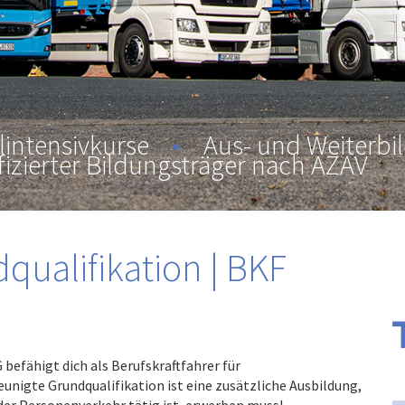
lintensivkurse
•
Aus- und Weiterbi
fizierter Bildungsträger nach AZAV
qualifikation | BKF
befähigt dich als Berufskraftfahrer für
nigte Grundqualifikation ist eine zusätzliche Ausbildung,
oder Personenverkehr tätig ist, erwerben muss!