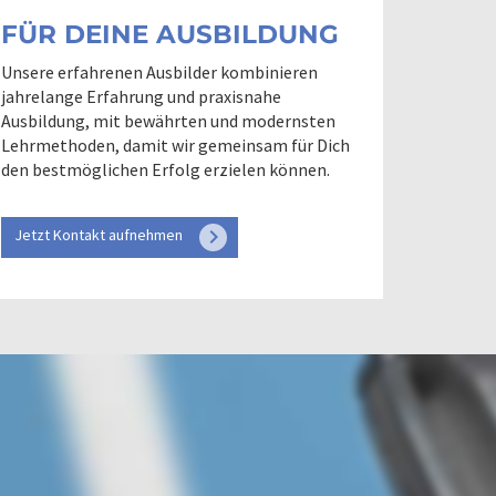
FÜR DEINE AUSBILDUNG
Unsere erfahrenen Ausbilder kombinieren
jahrelange Erfahrung und praxisnahe
Ausbildung, mit bewährten und modernsten
Lehrmethoden, damit wir gemeinsam für Dich
den bestmöglichen Erfolg erzielen können.
keyboard_arrow_right
Jetzt Kontakt aufnehmen