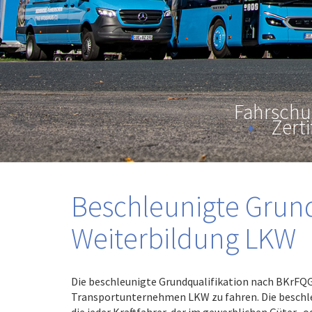
Fahrschu
•
Zerti
Beschleunigte Grund
Weiterbildung LKW
Die beschleunigte Grundqualifikation nach BKrFQG 
Transportunternehmen LKW zu fahren. Die beschleu
die jeder Kraftfahrer, der im gewerblichen Güter- 