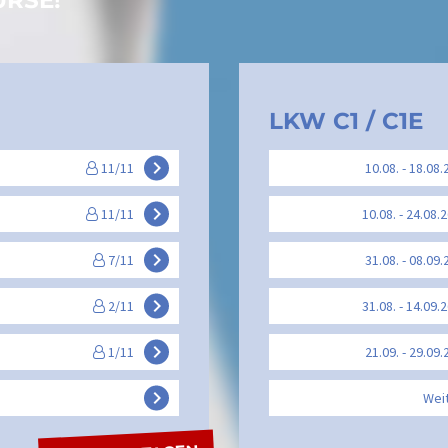
URSE!
LKW C1 / C1E
keyboard_arrow_right
11/11
10.08. - 18.08.
keyboard_arrow_right
11/11
10.08. - 24.08.
keyboard_arrow_right
7/11
31.08. - 08.09.
keyboard_arrow_right
2/11
31.08. - 14.09.
keyboard_arrow_right
1/11
21.09. - 29.09.
keyboard_arrow_right
Wei