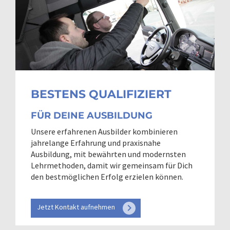
BESTENS QUALIFIZIERT
FÜR DEINE AUSBILDUNG
Unsere erfahrenen Ausbilder kombinieren
jahrelange Erfahrung und praxisnahe
Ausbildung, mit bewährten und modernsten
Lehrmethoden, damit wir gemeinsam für Dich
den bestmöglichen Erfolg erzielen können.
keyboard_arrow_right
Jetzt Kontakt aufnehmen