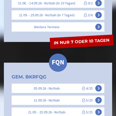
keyboard_arrow_right
31.08. - 14.09.26 - Nottuln (In 10 Tagen)
0/2
keyboard_arrow_right
21.09. - 29.09.26 - Nottuln (In 7 Tagen)
3/6
keyboard_arrow_right
Weitere Termine
IN NUR 7 ODER 10 TAGEN
GEM. BKRFQG
keyboard_arrow_right
05.09.26 - Nottuln
4/25
keyboard_arrow_right
21.09.26 - Nottuln
5/25
keyboard_arrow_right
21.09. - 25.09.26 - Nottuln
5/25