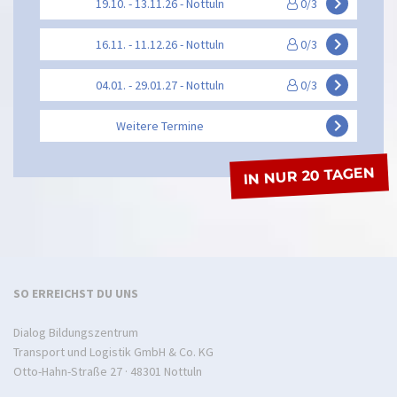
keyboard_arrow_right
19.10. - 13.11.26 - Nottuln
0/3
keyboard_arrow_right
16.11. - 11.12.26 - Nottuln
0/3
keyboard_arrow_right
04.01. - 29.01.27 - Nottuln
0/3
keyboard_arrow_right
Weitere Termine
IN NUR 20 TAGEN
SO ERREICHST DU UNS
Dialog Bildungszentrum
Transport und Logistik GmbH & Co. KG
Otto-Hahn-Straße 27 · 48301 Nottuln