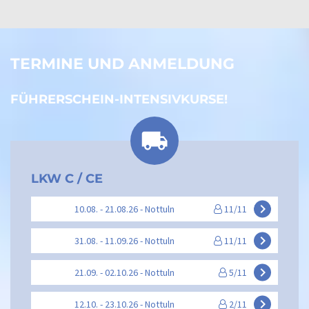
TERMINE UND ANMELDUNG
FÜHRERSCHEIN-INTENSIVKURSE!
LKW C / CE
keyboard_arrow_right
10.08. - 21.08.26 - Nottuln
11/11
keyboard_arrow_right
31.08. - 11.09.26 - Nottuln
11/11
keyboard_arrow_right
21.09. - 02.10.26 - Nottuln
5/11
keyboard_arrow_right
12.10. - 23.10.26 - Nottuln
2/11