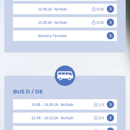
keyboard_arrow_right
22.09.26 - Nottuln
4/25
keyboard_arrow_right
23.09.26 - Nottuln
4/25
keyboard_arrow_right
Weitere Termine
BUS D / DE
keyboard_arrow_right
24.08. - 18.09.26 - Nottuln
1/3
keyboard_arrow_right
21.09. - 16.10.26 - Nottuln
3/3