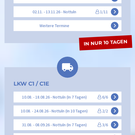
keyboard_arrow_right
02.11. - 13.11.26 - Nottuln
1/11
keyboard_arrow_right
Weitere Termine
IN NUR 10 TAGEN
LKW C1 / C1E
keyboard_arrow_right
10.08. - 18.08.26 - Nottuln (In 7 Tagen)
6/6
keyboard_arrow_right
10.08. - 24.08.26 - Nottuln (In 10 Tagen)
2/2
keyboard_arrow_right
31.08. - 08.09.26 - Nottuln (In 7 Tagen)
3/6