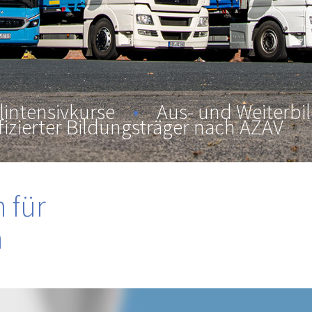
lintensivkurse
•
Aus- und Weiterbi
fizierter Bildungsträger nach AZAV
 für
n