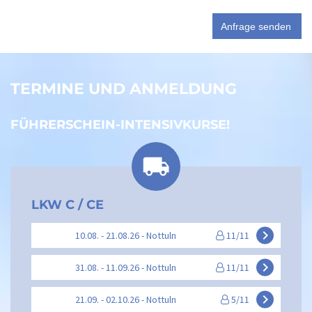
TERMINE UND ANMELDUNG
FÜHRERSCHEIN-INTENSIVKURSE!
LKW C / CE
keyboard_arrow_right
10.08. - 21.08.26 - Nottuln
11/11
keyboard_arrow_right
31.08. - 11.09.26 - Nottuln
11/11
keyboard_arrow_right
21.09. - 02.10.26 - Nottuln
5/11