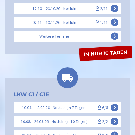
keyboard_arrow_right
12.10. - 23.10.26 - Nottuln
2/11
keyboard_arrow_right
02.11. - 13.11.26 - Nottuln
1/11
keyboard_arrow_right
Weitere Termine
IN NUR 10 TAGEN
LKW C1 / C1E
keyboard_arrow_right
10.08. - 18.08.26 - Nottuln (In 7 Tagen)
6/6
keyboard_arrow_right
10.08. - 24.08.26 - Nottuln (In 10 Tagen)
2/2