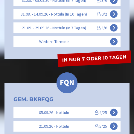
keyboard_arrow_right
31.08. - 08.09.26 - Nottuln (In 7 Tagen)
3/6
keyboard_arrow_right
31.08. - 14.09.26 - Nottuln (In 10 Tagen)
0/2
keyboard_arrow_right
21.09. - 29.09.26 - Nottuln (In 7 Tagen)
3/6
keyboard_arrow_right
Weitere Termine
IN NUR 7 ODER 10 TAGEN
GEM. BKRFQG
keyboard_arrow_right
05.09.26 - Nottuln
4/25
keyboard_arrow_right
21.09.26 - Nottuln
5/25