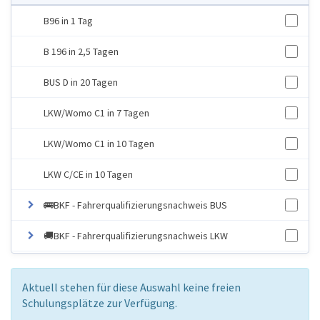
B96 in 1 Tag
B 196 in 2,5 Tagen
BUS D in 20 Tagen
LKW/Womo C1 in 7 Tagen
LKW/Womo C1 in 10 Tagen
LKW C/CE in 10 Tagen
🚌BKF - Fahrerqualifizierungsnachweis BUS
🚚BKF - Fahrerqualifizierungsnachweis LKW
Gefahrgut
Aktuell stehen für diese Auswahl keine freien
Zusatzqualifikation
Schulungsplätze zur Verfügung.