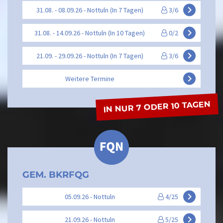
keyboard_arrow_right
31.08. - 08.09.26 - Nottuln (In 7 Tagen)
3/6
keyboard_arrow_right
31.08. - 14.09.26 - Nottuln (In 10 Tagen)
0/2
keyboard_arrow_right
21.09. - 29.09.26 - Nottuln (In 7 Tagen)
3/6
keyboard_arrow_right
Weitere Termine
IN NUR 7 ODER 10 TAGEN
GEM. BKRFQG
keyboard_arrow_right
05.09.26 - Nottuln
4/25
keyboard_arrow_right
21.09.26 - Nottuln
5/25