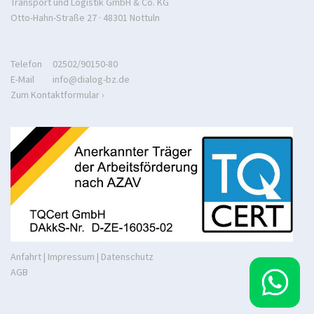
Transport und Logistik GmbH & Co. KG
Otto-Hahn-Straße 27 · 48301 Nottuln
Telefon
02502/90150-80
E-Mail
info@dialog-bz.de
Zum Kontaktformular ›
Anfahrt
|
Impressum
|
Datenschutz
AGB