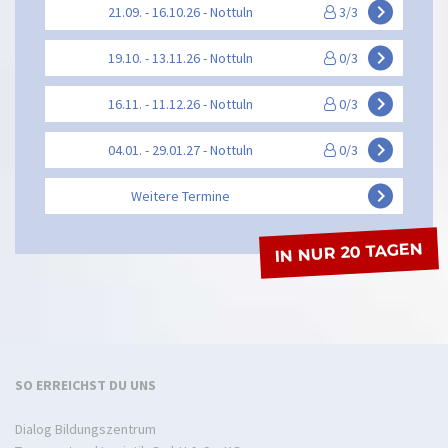
keyboard_arrow_right
21.09. - 16.10.26 - Nottuln
3/3
keyboard_arrow_right
19.10. - 13.11.26 - Nottuln
0/3
keyboard_arrow_right
16.11. - 11.12.26 - Nottuln
0/3
keyboard_arrow_right
04.01. - 29.01.27 - Nottuln
0/3
keyboard_arrow_right
Weitere Termine
IN NUR 20 TAGEN
SO ERREICHST DU UNS
Dialog Bildungszentrum