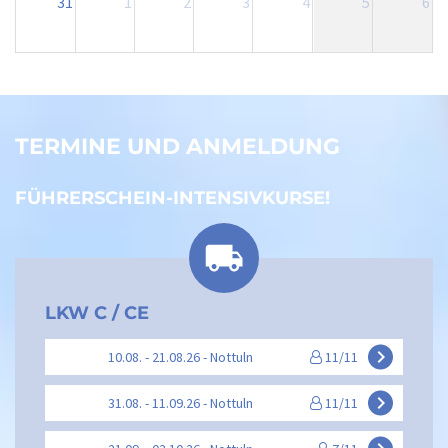
31
1
2
3
4
5
6
TERMINE UND ANMELDUNG
FÜHRERSCHEIN-INTENSIVKURSE!
LKW C / CE
keyboard_arrow_right
10.08. - 21.08.26 - Nottuln
11/11
keyboard_arrow_right
31.08. - 11.09.26 - Nottuln
11/11