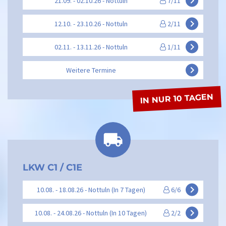
keyboard_arrow_right
21.09. - 02.10.26 - Nottuln
7/11
keyboard_arrow_right
12.10. - 23.10.26 - Nottuln
2/11
keyboard_arrow_right
02.11. - 13.11.26 - Nottuln
1/11
keyboard_arrow_right
Weitere Termine
IN NUR 10 TAGEN
LKW C1 / C1E
keyboard_arrow_right
10.08. - 18.08.26 - Nottuln (In 7 Tagen)
6/6
keyboard_arrow_right
10.08. - 24.08.26 - Nottuln (In 10 Tagen)
2/2